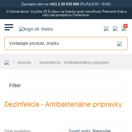
Zavolajte nám na
(Po-Pia 8:00 - 15:00)
+421 2 20 835 880
🎉Júlové akcie: Využite 25 % zľavu na lízanky proti nevoľnosti Prevomit Kids a
celý rad produktov Forfemina.
0
Imunita
Dezinfekcia - Antibakteriálne prípravky
Filter
Dezinfekcia - Antibakteriálne prípravky
Počet produktov:
Najnovšie
Zoradiť podľa: