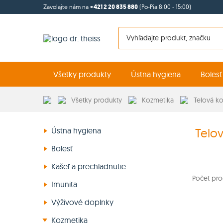
Zavolajte nám na
+421 2 20 835 880
(Po-Pia 8:00 - 15:00)
Všetky produkty
Ústna hygiena
Bolesť
Všetky produkty
Kozmetika
Telová k
Ústna hygiena
Telo
Bolesť
Kašeľ a prechladnutie
Počet pro
Imunita
Výživové doplnky
Kozmetika