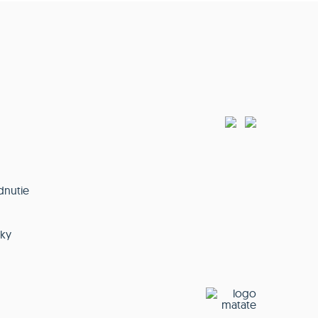
dnutie
nky