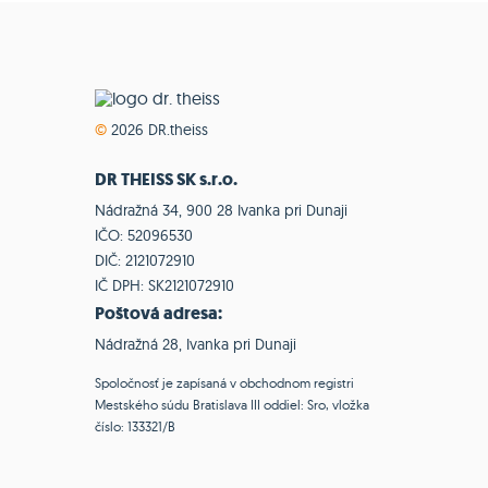
©
2026 DR.theiss
DR THEISS SK s.r.o.
Nádražná 34, 900 28 Ivanka pri Dunaji
IČO: 52096530
DIČ: 2121072910
IČ DPH: SK2121072910
Poštová adresa:
Nádražná 28, Ivanka pri Dunaji
Spoločnosť je zapísaná v obchodnom registri
Mestského súdu Bratislava III oddiel: Sro, vložka
číslo: 133321/B