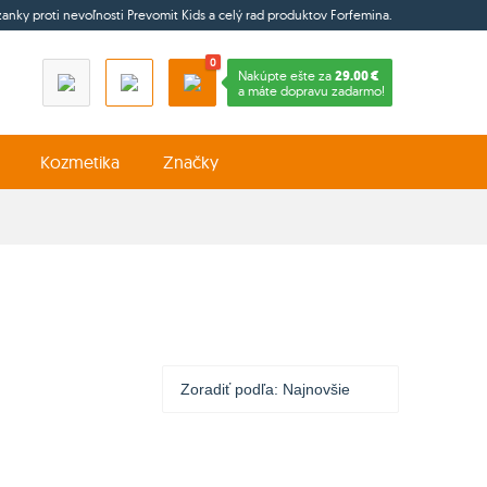
ízanky proti nevoľnosti Prevomit Kids a celý rad produktov Forfemina.
0
Nakúpte ešte za
29.00 €
a máte dopravu zadarmo!
Kozmetika
Značky
Zoradiť podľa:
Najnovšie