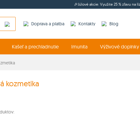
🎉Júlové akcie: Využite 25 % zľavu na l
Doprava a platba
Kontakty
Blog
Kašeľ a prechladnutie
Imunita
Výživové doplnky
ozmetika
vá kozmetika
duktov: