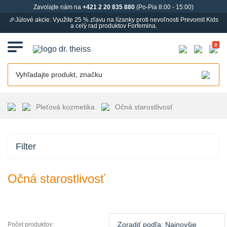
Zavolajte nám na
+421 2 20 835 880
(Po-Pia 8:00 - 15:00)
🎉Júlové akcie: Využite 25 % zľavu na lízanky proti nevoľnosti Prevomit Kids
a celý rad produktov Forfemina.
0
Pleťová kozmetika
Očná starostlivosť
Filter
Očná starostlivosť
Počet produktov: