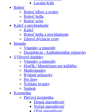
Lacalut Kids
Bolesť
Bolesť kĺbov a svalov
Bolesť hrdla
Bolesť ucha
Kašeľ a prechladnutie
Kašeľ
Bolesť hrdla a prechladnutie
Zdravé dýchacie cesty
Imunita
Vitamíny a minerály
Dezinfekcia - Antibakteriálne prípravky
Výživové doplnky
Vitamíny a minerály
Horčík / Magnézium pre každého
Multivitamíny
Bylinné prípravky
Pre ženy
Švédske kvapky
Spánok
Kozmetika
Pleťová kozmetika
Denná starostlivosť
Nočná starostlivosť
Očná starostlivosť