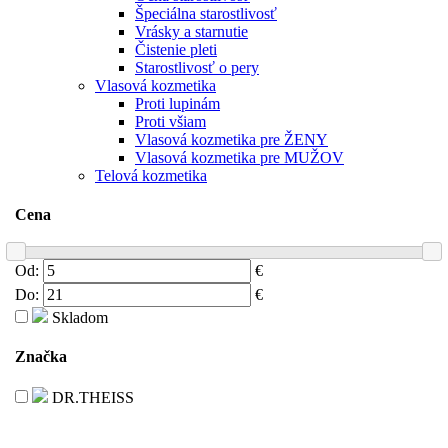
Špeciálna starostlivosť
Vrásky a starnutie
Čistenie pleti
Starostlivosť o pery
Vlasová kozmetika
Proti lupinám
Proti všiam
Vlasová kozmetika pre ŽENY
Vlasová kozmetika pre MUŽOV
Telová kozmetika
Cena
Od:
€
Do:
€
Skladom
Značka
DR.THEISS