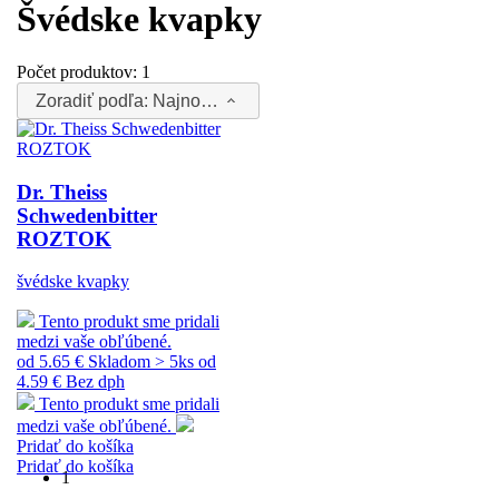
Švédske kvapky
Počet produktov:
1
Zoradiť podľa:
Najnovšie
Dr. Theiss
Schwedenbitter
ROZTOK
švédske kvapky
Tento produkt sme pridali
medzi vaše obľúbené.
od 5.65 €
Skladom > 5ks
od
4.59 € Bez dph
Tento produkt sme pridali
medzi vaše obľúbené.
Pridať do košíka
Pridať do košíka
1