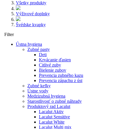
Všetky produkty
Výživové doplnky
Švédske kvapky
Filter
Ústna hygiena
Zubné pasty
Deti
Krvácanie ďasien
Citlivé zuby
Bielenie zubov
Prevencia zubného kazu
Prevencia zápachu z úst
Zubné kefky
Ústne vody
Medzizubná hygiena
Starostlivosť o zubné náhrady
Produktový rad Lacalut
Lacalut Aktiv
Lacalut Sensitive
Lacalut White
Lacalut Multi mix