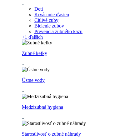
Deti
Krvácanie ďasien
Citlivé zuby
Bielenie zubov
Prevencia zubného kazu
+1
ďalších
Zubné kefky
Ústne vody
Medzizubná hygiena
Starostlivosť o zubné náhrady