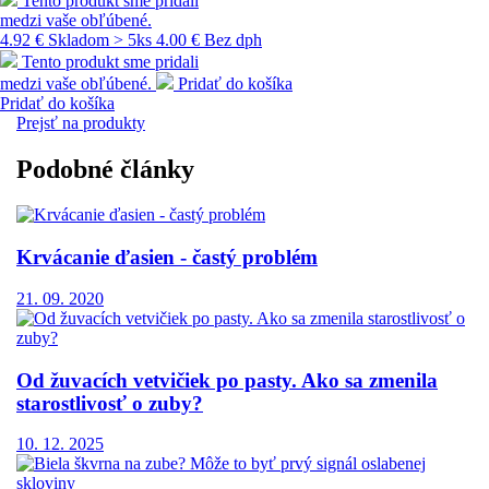
Tento produkt sme pridali
medzi vaše obľúbené.
4.92 €
Skladom > 5ks
4.00 € Bez dph
Tento produkt sme pridali
medzi vaše obľúbené.
Pridať do košíka
Pridať do košíka
Prejsť na produkty
Podobné články
Krvácanie ďasien - častý problém
21. 09. 2020
Od žuvacích vetvičiek po pasty. Ako sa zmenila
starostlivosť o zuby?
10. 12. 2025