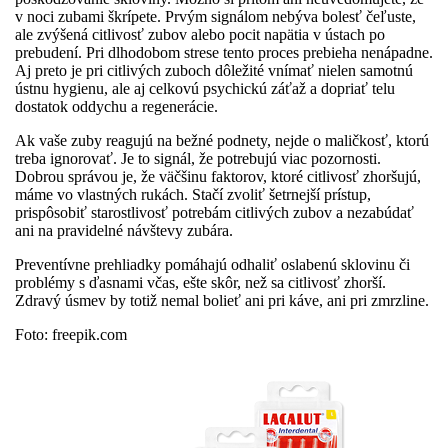
v noci zubami škrípete. Prvým signálom nebýva bolesť čeľuste,
ale zvýšená citlivosť zubov alebo pocit napätia v ústach po
prebudení. Pri dlhodobom strese tento proces prebieha nenápadne.
Aj preto je pri citlivých zuboch dôležité vnímať nielen samotnú
ústnu hygienu, ale aj celkovú psychickú záťaž a dopriať telu
dostatok oddychu a regenerácie.
Ak vaše zuby reagujú na bežné podnety, nejde o maličkosť, ktorú
treba ignorovať. Je to signál, že potrebujú viac pozornosti.
Dobrou správou je, že väčšinu faktorov, ktoré citlivosť zhoršujú,
máme vo vlastných rukách. Stačí zvoliť šetrnejší prístup,
prispôsobiť starostlivosť potrebám citlivých zubov a nezabúdať
ani na pravidelné návštevy zubára.
Preventívne prehliadky pomáhajú odhaliť oslabenú sklovinu či
problémy s ďasnami včas, ešte skôr, než sa citlivosť zhorší.
Zdravý úsmev by totiž nemal bolieť ani pri káve, ani pri zmrzline.
Foto: freepik.com