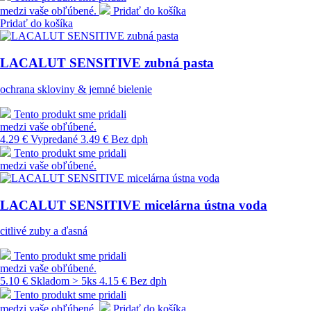
medzi vaše obľúbené.
Pridať do košíka
Pridať do košíka
LACALUT SENSITIVE zubná pasta
ochrana skloviny & jemné bielenie
Tento produkt sme pridali
medzi vaše obľúbené.
4.29 €
Vypredané
3.49 € Bez dph
Tento produkt sme pridali
medzi vaše obľúbené.
LACALUT SENSITIVE micelárna ústna voda
citlivé zuby a ďasná
Tento produkt sme pridali
medzi vaše obľúbené.
5.10 €
Skladom > 5ks
4.15 € Bez dph
Tento produkt sme pridali
medzi vaše obľúbené.
Pridať do košíka