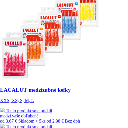
LACALUT medzizubné kefky
XXS, XS, S, M, L
Tento produkt sme pridali
medzi vaše obľúbené.
od 3.67 €
Skladom > 5ks
od 2.98 € Bez dph
Tento produkt sme pridali