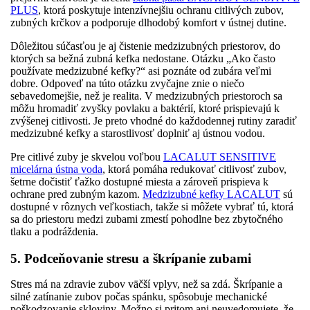
PLUS
, ktorá poskytuje intenzívnejšiu ochranu citlivých zubov,
zubných krčkov a podporuje dlhodobý komfort v ústnej dutine.
Dôležitou súčasťou je aj čistenie medzizubných priestorov, do
ktorých sa bežná zubná kefka nedostane. Otázku „Ako často
používate medzizubné kefky?“ asi poznáte od zubára veľmi
dobre. Odpoveď na túto otázku zvyčajne znie o niečo
sebavedomejšie, než je realita. V medzizubných priestoroch sa
môžu hromadiť zvyšky povlaku a baktérií, ktoré prispievajú k
zvýšenej citlivosti. Je preto vhodné do každodennej rutiny zaradiť
medzizubné kefky a starostlivosť doplniť aj ústnou vodou.
Pre citlivé zuby je skvelou voľbou
LACALUT SENSITIVE
micelárna ústna voda
, ktorá pomáha redukovať citlivosť zubov,
šetrne dočistiť ťažko dostupné miesta a zároveň prispieva k
ochrane pred zubným kazom.
Medzizubné kefky LACALUT
sú
dostupné v rôznych veľkostiach, takže si môžete vybrať tú, ktorá
sa do priestoru medzi zubami zmestí pohodlne bez zbytočného
tlaku a podráždenia.
5. Podceňovanie stresu a škrípanie zubami
Stres má na zdravie zubov väčší vplyv, než sa zdá. Škrípanie a
silné zatínanie zubov počas spánku, spôsobuje mechanické
poškodzovanie skloviny. Možno si pritom ani neuvedomujete, že