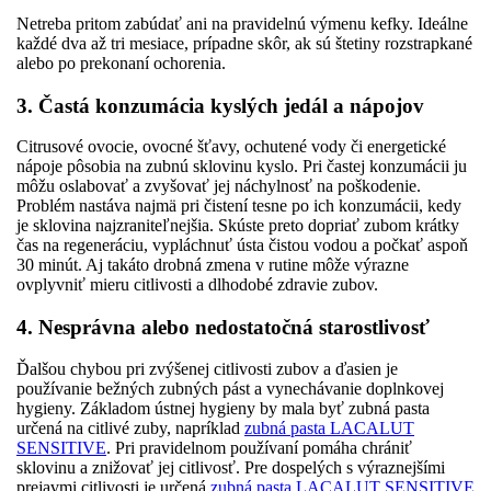
Netreba pritom zabúdať ani na pravidelnú výmenu kefky. Ideálne
každé dva až tri mesiace, prípadne skôr, ak sú štetiny rozstrapkané
alebo po prekonaní ochorenia.
3. Častá konzumácia kyslých jedál a nápojov
Citrusové ovocie, ovocné šťavy, ochutené vody či energetické
nápoje pôsobia na zubnú sklovinu kyslo. Pri častej konzumácii ju
môžu oslabovať a zvyšovať jej náchylnosť na poškodenie.
Problém nastáva najmä pri čistení tesne po ich konzumácii, kedy
je sklovina najzraniteľnejšia. Skúste preto dopriať zubom krátky
čas na regeneráciu, vypláchnuť ústa čistou vodou a počkať aspoň
30 minút. Aj takáto drobná zmena v rutine môže výrazne
ovplyvniť mieru citlivosti a dlhodobé zdravie zubov.
4. Nesprávna alebo nedostatočná starostlivosť
Ďalšou chybou pri zvýšenej citlivosti zubov a ďasien je
používanie bežných zubných pást a vynechávanie doplnkovej
hygieny. Základom ústnej hygieny by mala byť zubná pasta
určená na citlivé zuby, napríklad
zubná pasta LACALUT
SENSITIVE
. Pri pravidelnom používaní pomáha chrániť
sklovinu a znižovať jej citlivosť. Pre dospelých s výraznejšími
prejavmi citlivosti je určená
zubná pasta LACALUT SENSITIVE