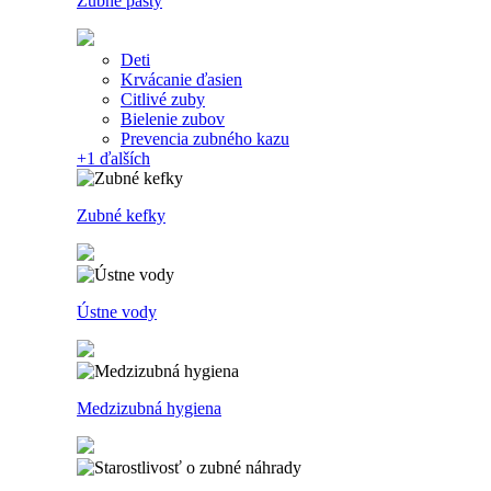
Zubné pasty
Deti
Krvácanie ďasien
Citlivé zuby
Bielenie zubov
Prevencia zubného kazu
+1
ďalších
Zubné kefky
Ústne vody
Medzizubná hygiena