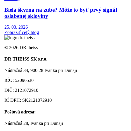
Biela škvrna na zube? Môže to byť prvý signál
oslabenej skloviny
25. 03. 2026
Zobraziť celý blog
©
2026 DR.theiss
DR THEISS SK s.r.o.
Nádražná 34, 900 28 Ivanka pri Dunaji
IČO: 52096530
DIČ: 2121072910
IČ DPH: SK2121072910
Poštová adresa:
Nádražná 28, Ivanka pri Dunaji