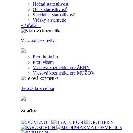
Nočná starostlivosť
Očná starostlivosť
Špeciálna starostlivosť
Vrásky a starnutie
+2
ďalších
Vlasová kozmetika
Proti lupinám
Proti všiam
Vlasová kozmetika pre ŽENY
Vlasová kozmetika pre MUŽOV
Telová kozmetika
Značky