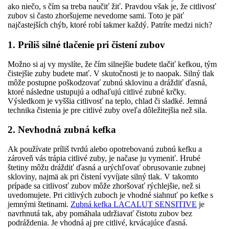
ako niečo, s čím sa treba naučiť žiť. Pravdou však je, že citlivosť
zubov si často zhoršujeme nevedome sami. Toto je päť
najčastejších chýb, ktoré robí takmer každý. Patríte medzi nich?
1. Príliš silné tlačenie pri čistení zubov
Možno si aj vy myslíte, že čím silnejšie budete tlačiť kefkou, tým
čistejšie zuby budete mať. V skutočnosti je to naopak. Silný tlak
môže postupne poškodzovať zubnú sklovinu a dráždiť ďasná,
ktoré následne ustupujú a odhaľujú citlivé zubné krčky.
Výsledkom je vyššia citlivosť na teplo, chlad či sladké. Jemná
technika čistenia je pre citlivé zuby oveľa dôležitejšia než sila.
2. Nevhodná zubná kefka
Ak používate príliš tvrdú alebo opotrebovanú zubnú kefku a
zároveň vás trápia citlivé zuby, je načase ju vymeniť. Hrubé
štetiny môžu dráždiť ďasná a urýchľovať obrusovanie zubnej
skloviny, najmä ak pri čistení vyvíjate silný tlak. V takomto
prípade sa citlivosť zubov môže zhoršovať rýchlejšie, než si
uvedomujete. Pri citlivých zuboch je vhodné siahnuť po kefke s
jemnými štetinami.
Zubná kefka LACALUT SENSITIVE
je
navrhnutá tak, aby pomáhala udržiavať čistotu zubov bez
podráždenia. Je vhodná aj pre citlivé, krvácajúce ďasná.