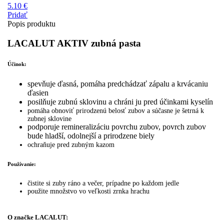
5.10 €
Pridať
Popis produktu
LACALUT AKTIV zubná pasta
Účinok:
spevňuje ďasná, pomáha predchádzať zápalu a krvácaniu
ďasien
posilňuje zubnú sklovinu a chráni ju pred účinkami kyselín
pomáha obnoviť prirodzenú belosť zubov a súčasne je šetrná k
zubnej sklovine
podporuje remineralizáciu povrchu zubov, povrch zubov
bude hladší, odolnejší a prirodzene biely
ochraňuje pred zubným kazom
Používanie:
čistite si zuby ráno a večer, prípadne po každom jedle
použite množstvo vo veľkosti zrnka hrachu
O značke LACALUT: