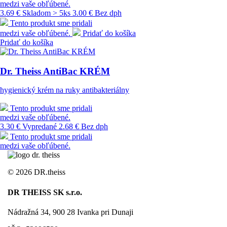
medzi vaše obľúbené.
3.69 €
Skladom > 5ks
3.00 € Bez dph
Tento produkt sme pridali
medzi vaše obľúbené.
Pridať do košíka
Pridať do košíka
Dr. Theiss AntiBac KRÉM
hygienický krém na ruky antibakteriálny
Tento produkt sme pridali
medzi vaše obľúbené.
3.30 €
Vypredané
2.68 € Bez dph
Tento produkt sme pridali
medzi vaše obľúbené.
©
2026 DR.theiss
DR THEISS SK s.r.o.
Nádražná 34, 900 28 Ivanka pri Dunaji