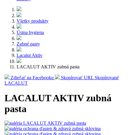
Všetky produkty
Ústna hygiena
Zubné pasty
Lacalut Aktiv
LACALUT AKTIV zubná pasta
Zdieľať na Facebooku
Skopírovať URL
Skopírované
LACALUT
LACALUT AKTIV zubná
pasta