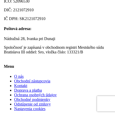
IČO: 52096530
DIČ: 2121072910
IČ DPH: SK2121072910
Poštová adresa:
Nádražná 28, Ivanka pri Dunaji
Spoločnosť je zapísaná v obchodnom registri Mestského súdu
Bratislava III oddiel: Sro, vložka číslo: 133321/B
Menu
O nás
Obchodní zástupcovia
Kontakt
Doprava a platba
Ochrana osobných údajov
Obchodné podmienky
Odstúpenie od zmluvy
Nastavenia cookies