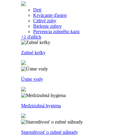
Deti
Krvácanie ďasien
Citlivé zuby
Bielenie zubov
Prevencia zubného kazu
+1
ďalších
Zubné kefky
Ústne vody
Medzizubná hygiena
Starostlivosť o zubné náhrady