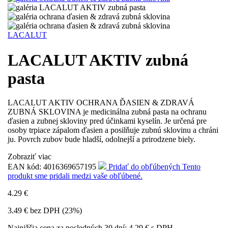
LACALUT
LACALUT AKTIV zubná
pasta
LACALUT AKTIV OCHRANA ĎASIEN & ZDRAVÁ
ZUBNÁ SKLOVINA je medicinálna zubná pasta na ochranu
ďasien a zubnej skloviny pred účinkami kyselín. Je určená pre
osoby trpiace zápalom ďasien a posilňuje zubnú sklovinu a chráni
ju. Povrch zubov bude hladší, odolnejší a prirodzene biely.
Zobraziť viac
EAN kód:
4016369657195
Pridať do obľúbených
Tento
produkt sme pridali medzi vaše obľúbené.
4.29
€
3.49
€ bez DPH (
23
%)
Najnižšia cena za posledných 30 dní:
4.29
€ s DPH