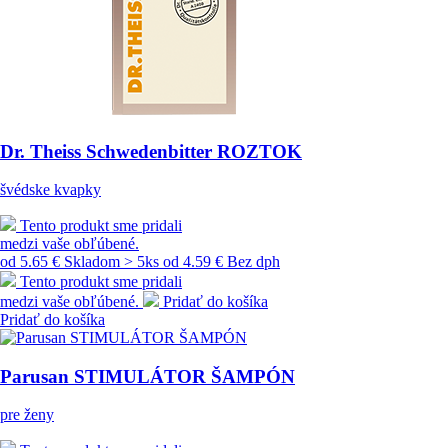
Dr. Theiss Schwedenbitter ROZTOK
švédske kvapky
Tento produkt sme pridali
medzi vaše obľúbené.
od 5.65 €
Skladom > 5ks
od 4.59 € Bez dph
Tento produkt sme pridali
medzi vaše obľúbené.
Pridať do košíka
Pridať do košíka
Parusan STIMULÁTOR ŠAMPÓN
pre ženy