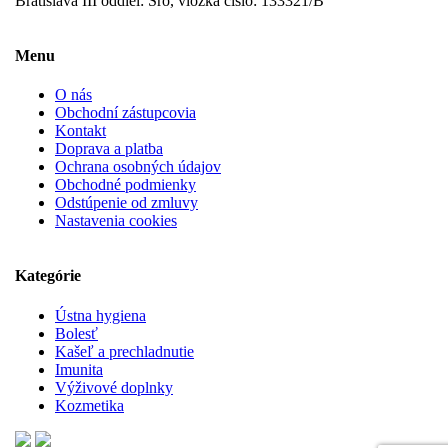
Bratislava III oddiel: Sro, vložka číslo: 133321/B
Menu
O nás
Obchodní zástupcovia
Kontakt
Doprava a platba
Ochrana osobných údajov
Obchodné podmienky
Odstúpenie od zmluvy
Nastavenia cookies
Kategórie
Ústna hygiena
Bolesť
Kašeľ a prechladnutie
Imunita
Výživové doplnky
Kozmetika