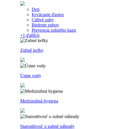
Deti
Krvácanie ďasien
Citlivé zuby
Bielenie zubov
Prevencia zubného kazu
+1
ďalších
Zubné kefky
Ústne vody
Medzizubná hygiena
Starostlivosť o zubné náhrady