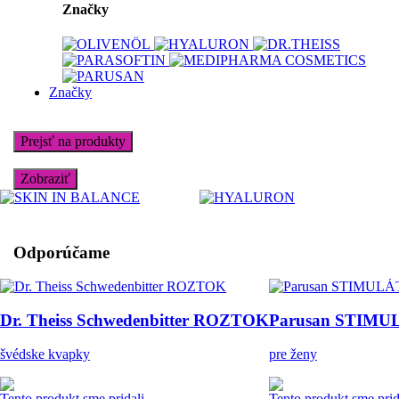
Značky
Značky
Prejsť na produkty
Zobraziť
Odporúčame
Dr. Theiss Schwedenbitter ROZTOK
Parusan STIM
švédske kvapky
pre ženy
Tento produkt sme pridali
Tento produkt sme prid