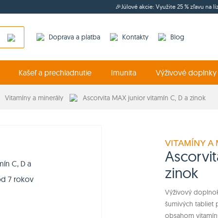
🎉Júlové akcie: Využite 25 % zľavu na l
Doprava a platba
Kontakty
Blog
Kašeľ a prechladnutie
Imunita
Výživové doplnky
Vitamíny a minerály
Ascorvita MAX junior vitamín C, D a zinok
VITAMÍNY A
Ascorvit
zinok
Výživový doplnok
šumivých tabliet
obsahom vitamínu 