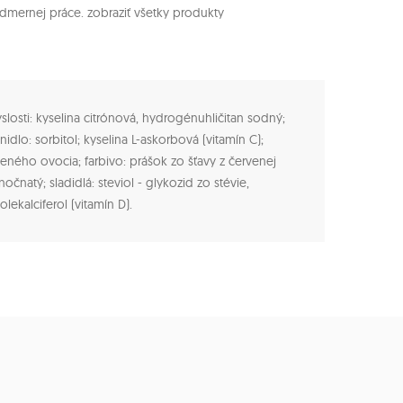
dmernej práce. zobraziť všetky produkty
yslosti: kyselina citrónová, hydrogénuhličitan sodný;
idlo: sorbitol; kyselina L-askorbová (vitamín C);
eného ovocia; farbivo: prášok zo šťavy z červenej
zinočnatý; sladidlá: steviol - glykozid zo stévie,
olekalciferol (vitamín D).