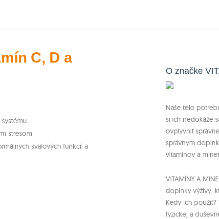
amín C, D a
O značke VI
Naše telo potrebu
si ich nedokáže 
o systému
ovplyvniť správn
ým stresom
správnym doplnko
ormálnych svalových funkcií a
vitamínov a miner
VITAMÍNY A MINER
doplnky výživy, k
Kedy ich použiť? 
fyzickej a duševn