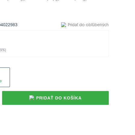
Pridať do obľúbených
04022983
19
%)
e
PRIDAŤ DO KOŠÍKA