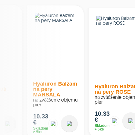
Hyaluron Balzam
Hyaluron Balz
oti
na pery
na pery ROSE
MARSALA
na zväčšenie obje
na zväčšenie objemu
pier
pier
y
10.33
10.33
€
€
Skladom
Skladom
> 5ks
> 5ks