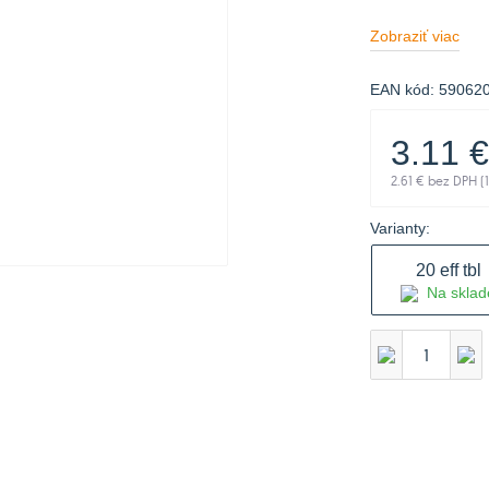
Zobraziť viac
EAN kód:
59062
3.11
€
2.61
€ bez DPH (
Varianty:
20 eff tbl
Na sklad