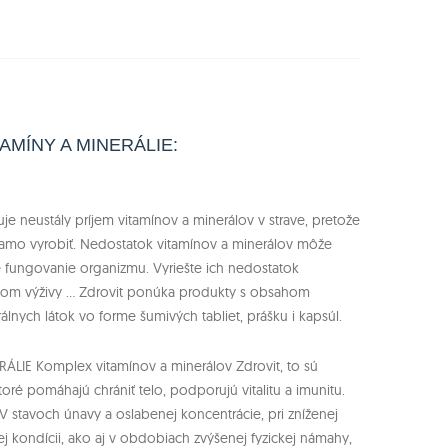
TAMÍNY A MINERÁLIE:
je neustály príjem vitamínov a minerálov v strave, pretože
samo vyrobiť. Nedostatok vitamínov a minerálov môže
e fungovanie organizmu. Vyriešte ich nedostatok
m výživy ... Zdrovit ponúka produkty s obsahom
álnych látok vo forme šumivých tabliet, prášku i kapsúl.
ÁLIE Komplex vitamínov a minerálov Zdrovit, to sú
toré pomáhajú chrániť telo, podporujú vitalitu a imunitu.
V stavoch únavy a oslabenej koncentrácie, pri zníženej
ej kondícii, ako aj v obdobiach zvýšenej fyzickej námahy,