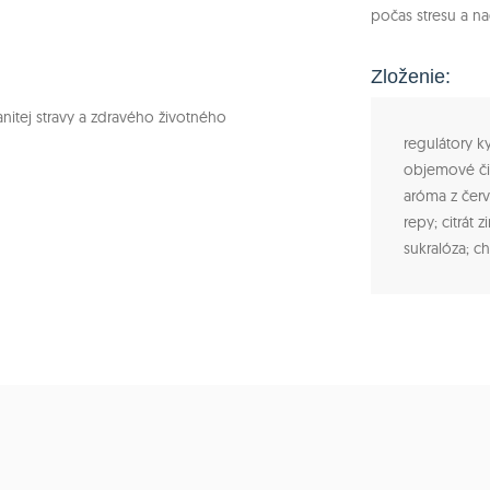
počas stresu a na
Zloženie:
itej stravy a zdravého životného
regulátory k
objemové čin
aróma z červ
repy; citrát 
sukralóza; ch