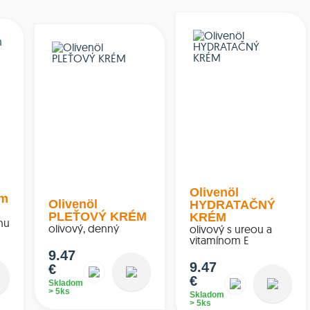
Olivenöl
am
Olivenöl
HYDRATAČNÝ
PLEŤOVÝ KRÉM
KRÉM
mu
olivový, denný
olivový s ureou a
vitamínom E
9.47
9.47
€
€
Skladom
> 5ks
Skladom
> 5ks