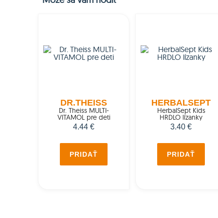
DR.THEISS
HERBALSEPT
Dr. Theiss MULTI-
HerbalSept Kids
VITAMOL pre deti
HRDLO lízanky
4.44 €
3.40 €
PRIDAŤ
PRIDAŤ