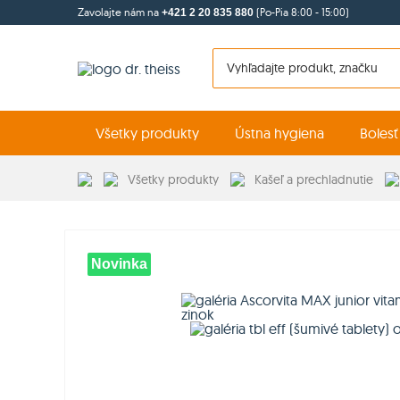
Zavolajte nám na
(Po-Pia 8:00 - 15:00)
+421 2 20 835 880
Všetky produkty
Ústna hygiena
Bolesť
Všetky produkty
Kašeľ a prechladnutie
Novinka