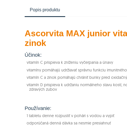
Popis produktu
Ascorvita MAX junior vit
zinok
Účinok:
vitamín C prispieva k zníženiu vyčerpania a únavy
vitamíny pomáhajú udržiavať správnu funkciu imunitnéh
vitamín C a zinok pomáhajú chrániť bunky pred oxidačn
vitamín D prispieva k udržaniu normálneho stavu kostí, n
zdravých zubov
Používanie:
1 tabletu denne rozpustiť v pohári s vodou a vypiť
odporúčaná denná dávka sa nesmie presiahnuť