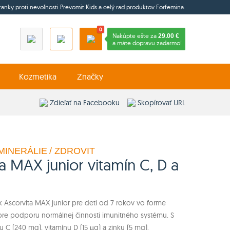
ízanky proti nevoľnosti Prevomit Kids a celý rad produktov Forfemina.
0
Nakúpte ešte za
29.00 €
a máte dopravu zadarmo!
Kozmetika
Značky
Zdieľať na Facebooku
Skopírovať URL
 MINERÁLIE
/ ZDROVIT
a MAX junior vitamín C, D a
 Ascorvita MAX junior pre deti od 7 rokov vo forme
 pre podporu normálnej činnosti imunitného systému. S
C (240 mg), vitamínu D (15 µg) a zinku (5 mg).