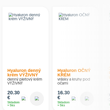
O
Hyaluron denný
Hyaluron OČNÝ
krém VÝŽIVNÝ
KRÉM
denný pleťový krém
vrásky a kruhy pod
o
VÝŽIVNÝ
očami
s
20.30
16.30
9
€
€
Skladom
Skladom
S
> 5ks
> 5ks
>