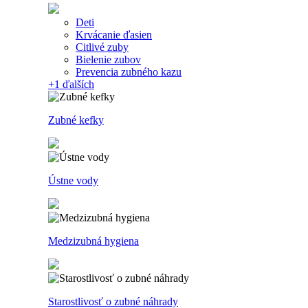
Deti
Krvácanie ďasien
Citlivé zuby
Bielenie zubov
Prevencia zubného kazu
+1
ďalších
Zubné kefky
Ústne vody
Medzizubná hygiena
Starostlivosť o zubné náhrady