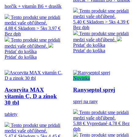
horčík + vitamín B6 + draslík
Tento produkt sme pridali
medzi vaše obľúbené.
Tento produkt sme pridali
5.40 €
Skladom > 5ks
4.39 €
medzi vaše obľúbené.
Bez dph
4.88 €
Skladom > 5ks
3.97 €
Tento produkt sme pridali
Bez dph
medzi vaše obľúbené.
Tento produkt sme pridali
Pridať do košíka
medzi vaše obľúbené.
Pridať do košíka
Pridať do košíka
Pridať do košíka
Novinka
Ascorvita MAX
Ranyseptol sprej
vitamín C, D a zinok
sprej na rany
30 tbl
Tento produkt sme pridali
tablety
medzi vaše obľúbené.
5.88 €
Vypredané
4.78 € Bez
Tento produkt sme pridali
dph
medzi vaše obľúbené.
Tento produkt sme pridali
5.47 €
Skladom > 5ks
4.45 €