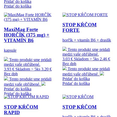
Pridať do košíka
Pridať do košíka
STOP KŔČOM
MaxiMag Forte
FORTE
HORČÍK (375 mg) +
VITAMÍN B6
horčík + vitamín B6 + draslík
Tento produkt sme pridali
kapsule
medzi vaše obľúbené.
3.03 €
Skladom > 5ks
2.46 €
Tento produkt sme pridali
Bez dph
medzi vaše obľúbené.
Tento produkt sme pridali
3.93 €
Skladom > 5ks
3.20 €
Bez dph
medzi vaše obľúbené.
Pridať do košíka
Tento produkt sme pridali
Pridať do košíka
medzi vaše obľúbené.
Pridať do košíka
Pridať do košíka
STOP KŔČOM
STOP KŔČOM
RAPID
horčík + vitamín B6 + draslík