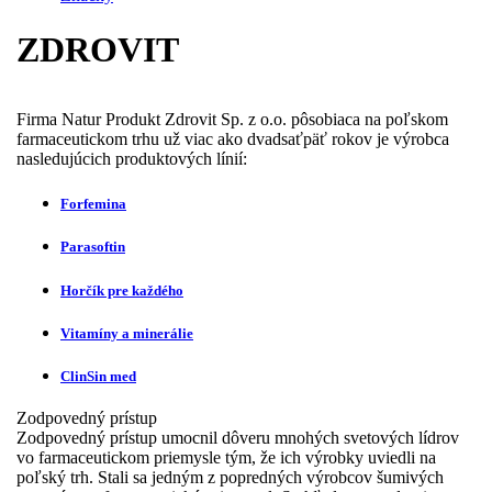
ZDROVIT
Firma Natur Produkt Zdrovit Sp. z o.o. pôsobiaca na poľskom
farmaceutickom trhu už viac ako dvadsaťpäť rokov je výrobca
nasledujúcich produktových línií:
Forfemina
Parasoftin
Horčík pre každého
Vitamíny a minerálie
ClinSin med
Zodpovedný prístup
Zodpovedný prístup umocnil dôveru mnohých svetových lídrov
vo farmaceutickom priemysle tým, že ich výrobky uviedli na
poľský trh. Stali sa jedným z popredných výrobcov šumivých