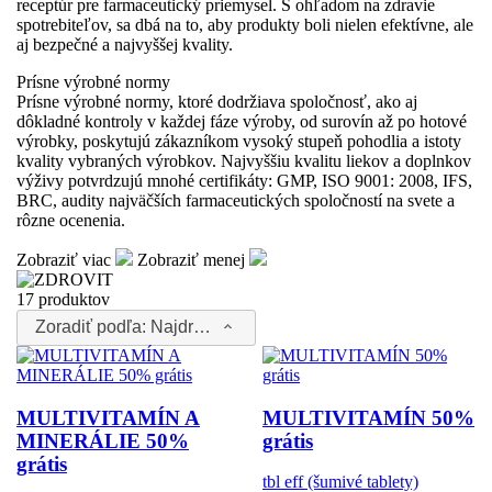
receptúr pre farmaceutický priemysel. S ohľadom na zdravie
spotrebiteľov, sa dbá na to, aby produkty boli nielen efektívne, ale
aj bezpečné a najvyššej kvality.
Prísne výrobné normy
Prísne výrobné normy, ktoré dodržiava spoločnosť, ako aj
dôkladné kontroly v každej fáze výroby, od surovín až po hotové
výrobky, poskytujú zákazníkom vysoký stupeň pohodlia a istoty
kvality vybraných výrobkov. Najvyššiu kvalitu liekov a doplnkov
výživy potvrdzujú mnohé certifikáty: GMP, ISO 9001: 2008, IFS,
BRC, audity najväčších farmaceutických spoločností na svete a
rôzne ocenenia.
Zobraziť viac
Zobraziť menej
17 produktov
Zoradiť podľa:
Najdrahšie
MULTIVITAMÍN A
MULTIVITAMÍN 50%
MINERÁLIE 50%
grátis
grátis
tbl eff (šumivé tablety)