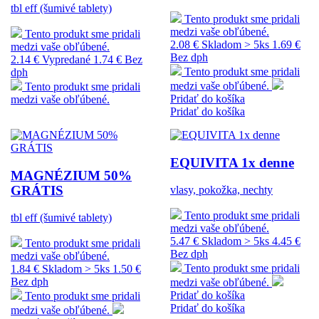
tbl eff (šumivé tablety)
Tento produkt sme pridali
medzi vaše obľúbené.
Tento produkt sme pridali
2.08 €
Skladom > 5ks
1.69 €
medzi vaše obľúbené.
Bez dph
2.14 €
Vypredané
1.74 € Bez
Tento produkt sme pridali
dph
medzi vaše obľúbené.
Tento produkt sme pridali
Pridať do košíka
medzi vaše obľúbené.
Pridať do košíka
EQUIVITA 1x denne
MAGNÉZIUM 50%
GRÁTIS
vlasy, pokožka, nechty
Tento produkt sme pridali
tbl eff (šumivé tablety)
medzi vaše obľúbené.
5.47 €
Skladom > 5ks
4.45 €
Tento produkt sme pridali
Bez dph
medzi vaše obľúbené.
Tento produkt sme pridali
1.84 €
Skladom > 5ks
1.50 €
Bez dph
medzi vaše obľúbené.
Pridať do košíka
Tento produkt sme pridali
Pridať do košíka
medzi vaše obľúbené.