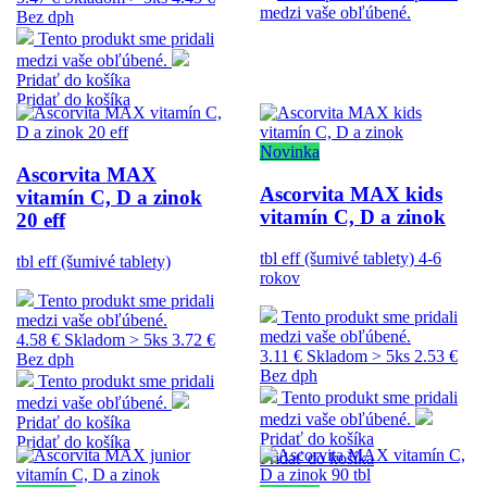
medzi vaše obľúbené.
Bez dph
Tento produkt sme pridali
medzi vaše obľúbené.
Pridať do košíka
Pridať do košíka
Novinka
Ascorvita MAX
Ascorvita MAX kids
vitamín C, D a zinok
vitamín C, D a zinok
20 eff
tbl eff (šumivé tablety) 4-6
tbl eff (šumivé tablety)
rokov
Tento produkt sme pridali
Tento produkt sme pridali
medzi vaše obľúbené.
medzi vaše obľúbené.
4.58 €
Skladom > 5ks
3.72 €
3.11 €
Skladom > 5ks
2.53 €
Bez dph
Bez dph
Tento produkt sme pridali
Tento produkt sme pridali
medzi vaše obľúbené.
medzi vaše obľúbené.
Pridať do košíka
Pridať do košíka
Pridať do košíka
Pridať do košíka