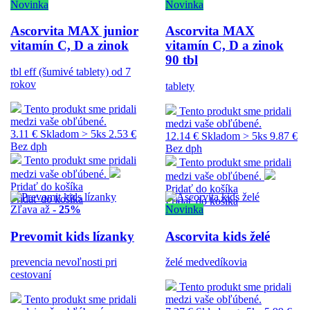
Novinka
Novinka
Ascorvita MAX junior
Ascorvita MAX
vitamín C, D a zinok
vitamín C, D a zinok
90 tbl
tbl eff (šumivé tablety) od 7
rokov
tablety
Tento produkt sme pridali
Tento produkt sme pridali
medzi vaše obľúbené.
medzi vaše obľúbené.
3.11 €
Skladom > 5ks
2.53 €
12.14 €
Skladom > 5ks
9.87 €
Bez dph
Bez dph
Tento produkt sme pridali
Tento produkt sme pridali
medzi vaše obľúbené.
medzi vaše obľúbené.
Pridať do košíka
Pridať do košíka
Pridať do košíka
Pridať do košíka
Zľava až
- 25%
Novinka
Prevomit kids lízanky
Ascorvita kids želé
prevencia nevoľnosti pri
želé medvedíkovia
cestovaní
Tento produkt sme pridali
Tento produkt sme pridali
medzi vaše obľúbené.