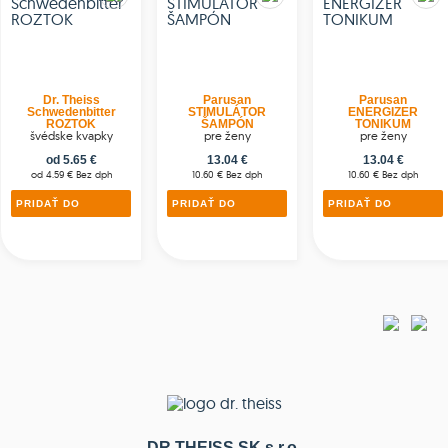
Dr. Theiss
Parusan
Parusan
Schwedenbitter
STIMULÁTOR
ENERGIZER
ROZTOK
ŠAMPÓN
TONIKUM
švédske kvapky
pre ženy
pre ženy
od 5.65 €
13.04 €
13.04 €
od 4.59 € Bez dph
10.60 € Bez dph
10.60 € Bez dph
PRIDAŤ DO
PRIDAŤ DO
PRIDAŤ DO
KOŠÍKA
KOŠÍKA
KOŠÍKA
DR THEISS SK s.r.o.