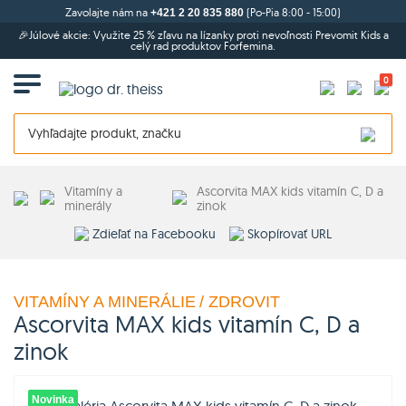
Zavolajte nám na
(Po-Pia 8:00 - 15:00)
+421 2 20 835 880
🎉Júlové akcie: Využite 25 % zľavu na lízanky proti nevoľnosti Prevomit Kids a
celý rad produktov Forfemina.
0
Vitamíny a
Ascorvita MAX kids vitamín C, D a
minerály
zinok
Zdieľať na Facebooku
Skopírovať URL
VITAMÍNY A MINERÁLIE
/ ZDROVIT
Ascorvita MAX kids vitamín C, D a
zinok
Novinka