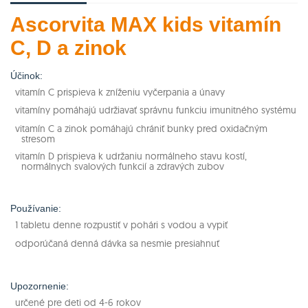
Ascorvita MAX kids vitamín
C, D a zinok
Účinok:
vitamín C prispieva k zníženiu vyčerpania a únavy
vitamíny pomáhajú udržiavať správnu funkciu imunitného systému
vitamín C a zinok pomáhajú chrániť bunky pred oxidačným
stresom
vitamín D prispieva k udržaniu normálneho stavu kostí,
normálnych svalových funkcií a zdravých zubov
Používanie:
1 tabletu denne rozpustiť v pohári s vodou a vypiť
odporúčaná denná dávka sa nesmie presiahnuť
Upozornenie:
určené pre deti od 4-6 rokov