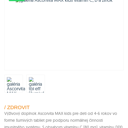
/ ZDROVIT
Výživový doplnok Ascorvita MAX kids pre deti od 4-6 rokov vo
forme šumivých tabliet pre podporu normálnej činnosti
imunitného systému. S obsahom vitamínu C (80 mg), vitamínu D(10