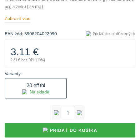
µg) a zinku (2,5 mg).
Zobraziť viac
Pridať do obľúbených
EAN kód:
5906204022990
3.11
€
2.61
€ bez DPH (
19
%)
Varianty:
20 eff tbl
Na sklade
PRIDAŤ DO KOŠÍKA