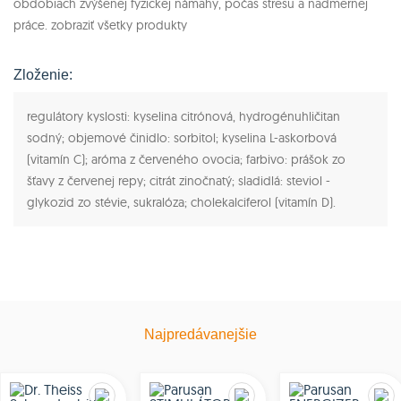
obdobiach zvýšenej fyzickej námahy, počas stresu a nadmernej
práce. zobraziť všetky produkty
Zloženie:
regulátory kyslosti: kyselina citrónová, hydrogénuhličitan
sodný; objemové činidlo: sorbitol; kyselina L-askorbová
(vitamín C); aróma z červeného ovocia; farbivo: prášok zo
šťavy z červenej repy; citrát zinočnatý; sladidlá: steviol -
glykozid zo stévie, sukralóza; cholekalciferol (vitamín D).
Najpredávanejšie