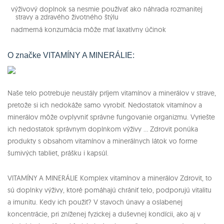
výživový doplnok sa nesmie používať ako náhrada rozmanitej
stravy a zdravého životného štýlu
nadmerná konzumácia môže mať laxatívny účinok
O značke VITAMÍNY A MINERÁLIE:
Naše telo potrebuje neustály príjem vitamínov a minerálov v strave,
pretože si ich nedokáže samo vyrobiť. Nedostatok vitamínov a
minerálov môže ovplyvniť správne fungovanie organizmu. Vyriešte
ich nedostatok správnym doplnkom výživy ... Zdrovit ponúka
produkty s obsahom vitamínov a minerálnych látok vo forme
šumivých tabliet, prášku i kapsúl.
VITAMÍNY A MINERÁLIE Komplex vitamínov a minerálov Zdrovit, to
sú doplnky výživy, ktoré pomáhajú chrániť telo, podporujú vitalitu
a imunitu. Kedy ich použiť? V stavoch únavy a oslabenej
koncentrácie, pri zníženej fyzickej a duševnej kondícii, ako aj v