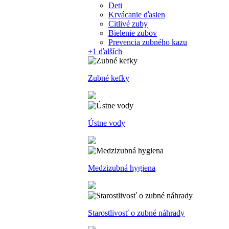
Deti
Krvácanie ďasien
Citlivé zuby
Bielenie zubov
Prevencia zubného kazu
+1
ďalších
Zubné kefky
Ústne vody
Medzizubná hygiena
Starostlivosť o zubné náhrady