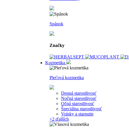
Spánok
Značky
Kozmetika
Pleťová kozmetika
Denná starostlivosť
Nočná starostlivosť
Očná starostlivosť
Špeciálna starostlivosť
Vrásky a starnutie
+2
ďalších